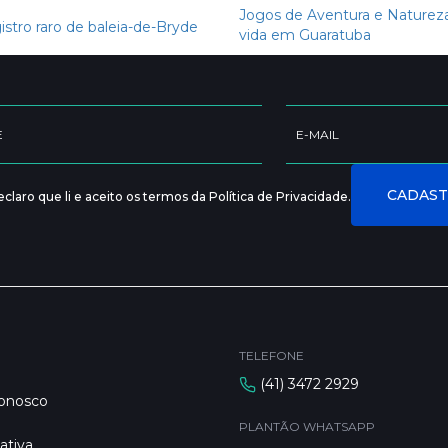
Jogos de Aventura e Natureza 
istro raro de baleia-de-Bryde
vida em Guaratuba
claro que li e aceito os termos da Política de Privacidade.
TELEFONE
(41) 3472 2929
Conosco
PLANTÃO WHATSAPP
ativa