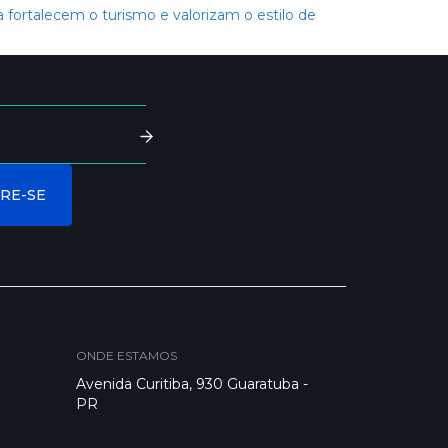
fortalecem o turismo e valorizam o estilo de
ONDE ESTAMOS
Avenida Curitiba, 930 Guaratuba -
PR