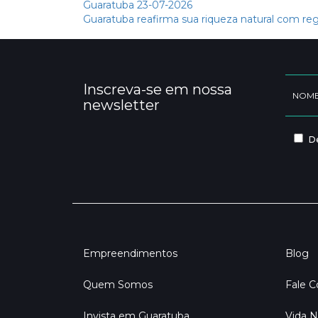
Guaratuba
23-07-2026
Guaratuba reafirma sua riqueza natural com reg
Inscreva-se em nossa
newsletter
De
Empreendimentos
Blog
Quem Somos
Fale 
Invista em Guaratuba
Vida N