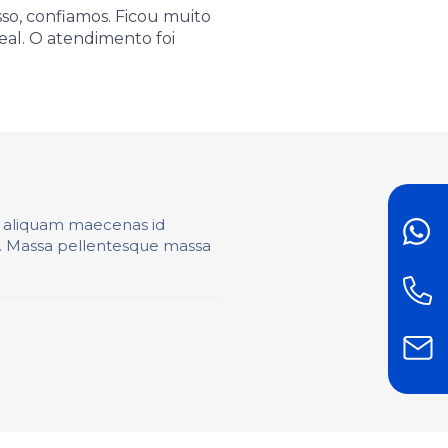
sso, confiamos. Ficou muito
eal. O atendimento foi
s aliquam maecenas id
FAL
t. Massa pellentesque massa