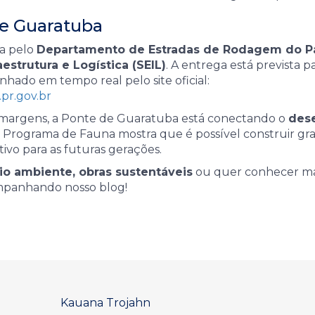
de Guaratuba
a pelo
Departamento de Estradas de Rodagem do Pa
aestrutura e Logística (SEIL)
. A entrega está prevista p
ado em tempo real pelo site oficial:
r.gov.br
 margens, a Ponte de Guaratuba está conectando o
des
O Programa de Fauna mostra que é possível construir gr
ivo para as futuras gerações.
o ambiente, obras sustentáveis
ou quer conhecer ma
mpanhando nosso blog!
Kauana Trojahn