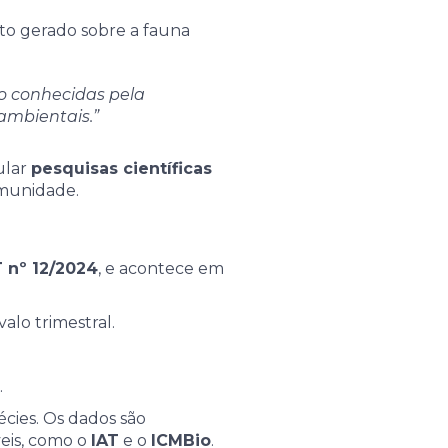
to gerado sobre a fauna
o conhecidas pela
ambientais.”
ular
pesquisas científicas
omunidade.
T nº 12/2024
, e acontece em
lo trimestral.
.
cies. Os dados são
veis, como o
IAT
e o
ICMBio
.