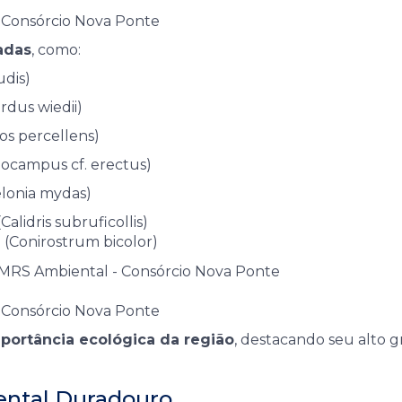
 Consórcio Nova Ponte
adas
, como:
udis)
rdus wiedii)
s percellens)
ocampus cf. erectus)
lonia mydas)
Calidris subruficollis)
e
(Conirostrum bicolor)
 Consórcio Nova Ponte
portância ecológica da região
, destacando seu alto 
ntal Duradouro