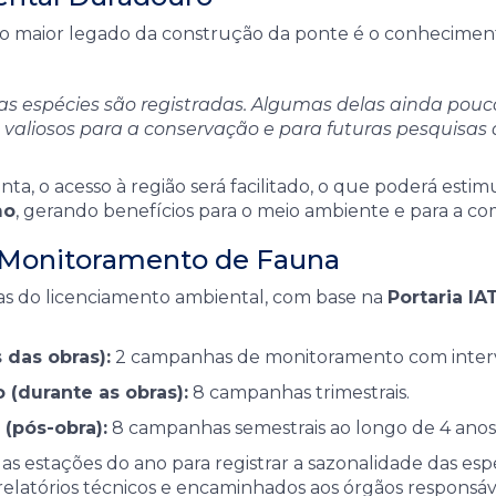
 o maior legado da construção da ponte é o conhecimen
s espécies são registradas. Algumas delas ainda pouc
o valiosos para a conservação e para futuras pesquisas 
ta, o acesso à região será facilitado, o que poderá estim
mo
, gerando benefícios para o meio ambiente e para a c
Monitoramento de Fauna
s do licenciamento ambiental, com base na
Portaria IA
 das obras):
2 campanhas de monitoramento com interva
 (durante as obras):
8 campanhas trimestrais.
(pós-obra):
8 campanhas semestrais ao longo de 4 anos
estações do ano para registrar a sazonalidade das espé
relatórios técnicos e encaminhados aos órgãos responsá