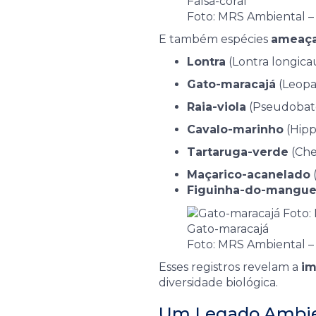
Falsa-coral
Foto: MRS Ambiental –
E também espécies
ameaç
Lontra
(Lontra longica
Gato-maracajá
(Leopa
Raia-viola
(Pseudobato
Cavalo-marinho
(Hipp
Tartaruga-verde
(Che
Maçarico-acanelado
(
Figuinha-do-mangu
Gato-maracajá
Foto: MRS Ambiental –
Esses registros revelam a
im
diversidade biológica.
Um Legado Ambie