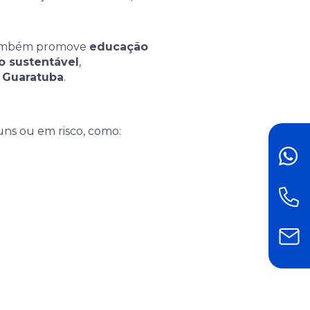
a também promove
educação
o sustentável
,
 Guaratuba
.
ns ou em risco, como:
FAL