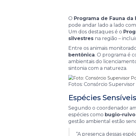
O
Programa de Fauna da 
pode andar lado a lado co
Um dos destaques é o
Prog
silvestres
na região – inclu
Entre os animais monitorad
bentônica
. O programa é c
ambientais do licenciament
sintonia com a natureza.
Fotos: Consórcio Superviso
Espécies Sensíveis
Segundo o coordenador amb
espécies como
bugio-ruivo
gestão ambiental estão send
“A presença dessas espéci