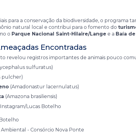
iais para a conservação da biodiversidade, o program
imônio natural local e contribui para o fomento do
turism
omo o
Parque Nacional Saint-Hilaire/Lange
e a
Baía de
 Ameaçadas Encontradas
o revelou registros importantes de animais pouco comu
ycephalus sulfuratus)
s pulcher)
eno
(Amadonastur lacernulatus)
xa
(Amazona brasiliensis)
 Botelho