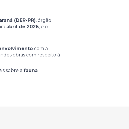
raná (DER-PR)
, órgão
ara
abril de 2026
, e o
envolvimento
com a
andes obras com respeito à
is sobre a
fauna