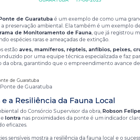
Ponte de Guaratuba
é um exemplo de como uma grande
m a preservação ambiental. Ela também é um exemplo d
rama de Monitoramento de Fauna
, que já registrou 
indo espécies raras e ameaçadas de extinção.
os estão
aves, mamíferos, répteis, anfíbios, peixes, 
onduzido por uma equipe técnica especializada e faz par
o da obra, garantindo que o empreendimento avance de
r Ponte de Guaratuba
 e a Resiliência da Fauna Local
iental do Consórcio Supervisor da obra,
Robson Felipe
e
lontra
nas proximidades da ponte é um indicador clar
o eficazes.
es sensíveis mostra a resiliência da fauna local e o suces