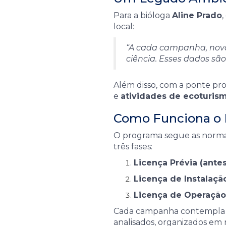
Para a bióloga
Aline Prado
,
local:
“A cada campanha, nova
ciência. Esses dados sã
Além disso, com a ponte pron
e
atividades de ecoturis
Como Funciona o 
O programa segue as norma
três fases:
Licença Prévia (antes
Licença de Instalação
Licença de Operação 
Cada campanha contempla as 
analisados, organizados em 