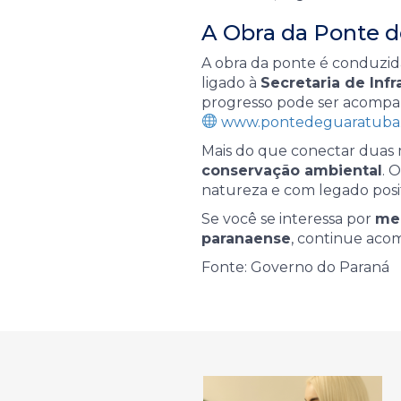
A Obra da Ponte 
A obra da ponte é conduzid
ligado à
Secretaria de Infr
progresso pode ser acompanh
www.pontedeguaratuba.p
Mais do que conectar duas
conservação ambiental
. 
natureza e com legado posit
Se você se interessa por
mei
paranaense
, continue aco
Fonte: Governo do Paraná