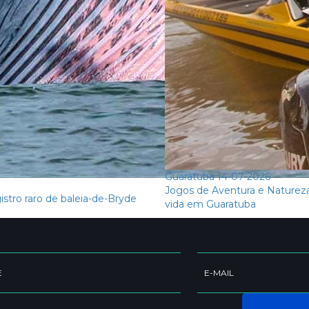
Guaratuba
14-07-2026
Jogos de Aventura e Natureza 
istro raro de baleia-de-Bryde
vida em Guaratuba